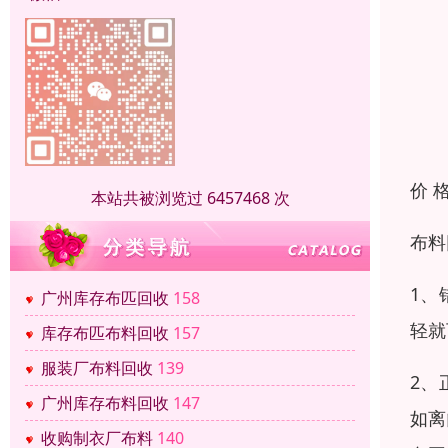
价 
本站共被浏览过 6457468 次
布料
1、
广州库存布匹回收
158
轻就
库存布匹布料回收
157
服装厂布料回收
139
2、
广州库存布料回收
147
如离
收购制衣厂布料
140