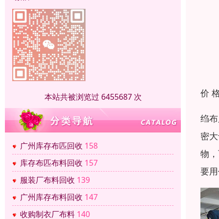
价 
本站共被浏览过 6455687 次
绉布
密大
广州库存布匹回收
158
物，
库存布匹布料回收
157
要用
服装厂布料回收
139
广州库存布料回收
147
收购制衣厂布料
140