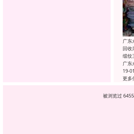
广东
回收
缎纹
广东
19-0
更多
被浏览过 645