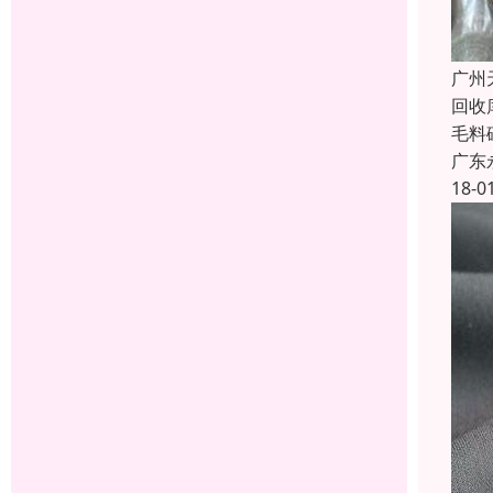
广州
回收
毛料
广东
18-0