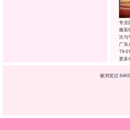
专业
服装
次与
广东
19-0
更多
被浏览过 646