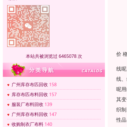
价 
本站共被浏览过 6465078 次
线呢
线、
广州库存布匹回收
158
呢用
库存布匹布料回收
157
其变
服装厂布料回收
139
织制
广州库存布料回收
147
性品
收购制衣厂布料
140