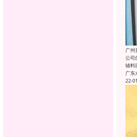
广州
公司
辅料
广东
22-0